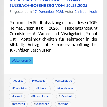
MITSCHRIFT DER STADTRATSSITZUNG
SULZBACH-ROSENBERG VOM 16.12.2025
Eingestellt am
17. Dezember 2025
, Autor
Christian Koch
Protokoll der Stadtratssitzung mit u.a. diesen TOP:
Heimat.Erlebnistag 2026; Hebesatzänderung
Grundsteuer A; Wohn- und Mischgebiet „Prohof
Ost“; Abstellmöglichkeiten für Fahrräder in der
Altstadt; Antrag auf Klimarelevanzprüfung bei
zukünftigen Beschlüssen
Weiterlesen
Aktuelles
Protokolle
#
Abstellplätze
#
Erlebnistag
#
Fahrrad
#
Grundsteuer
#
Heimat
#
Klimarelevanz
#
Mitschrift
#
protokoll
#
Rosenberg
#
Sitzung