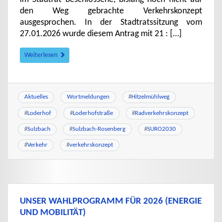
den Weg gebrachte Verkehrskonzept
ausgesprochen. In der Stadtratssitzung vom
27.01.2026 wurde diesem Antrag mit 21 : […]
Weiterlesen
Aktuelles
Wortmeldungen
#
Hitzelmühlweg
#
Loderhof
#
Loderhofstraße
#
Radverkehrskonzept
#
Sulzbach
#
Sulzbach-Rosenberg
#
SURO2030
#
Verkehr
#
verkehrskonzept
UNSER WAHLPROGRAMM FÜR 2026 (ENERGIE
UND MOBILITÄT)