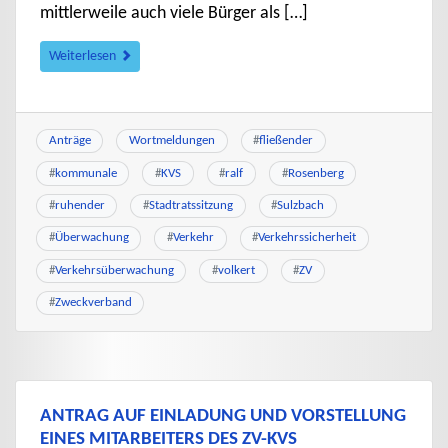
mittlerweile auch viele Bürger als […]
Weiterlesen
Anträge
Wortmeldungen
#
fließender
#
kommunale
#
KVS
#
ralf
#
Rosenberg
#
ruhender
#
Stadtratssitzung
#
Sulzbach
#
Überwachung
#
Verkehr
#
Verkehrssicherheit
#
Verkehrsüberwachung
#
volkert
#
ZV
#
Zweckverband
ANTRAG AUF EINLADUNG UND VORSTELLUNG
EINES MITARBEITERS DES ZV-KVS