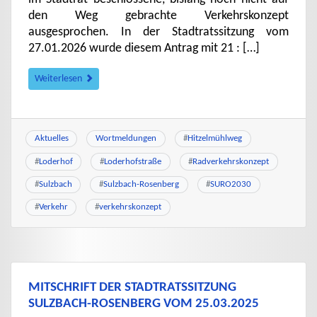
den Weg gebrachte Verkehrskonzept
ausgesprochen. In der Stadtratssitzung vom
27.01.2026 wurde diesem Antrag mit 21 : […]
Weiterlesen
Aktuelles
Wortmeldungen
#
Hitzelmühlweg
#
Loderhof
#
Loderhofstraße
#
Radverkehrskonzept
#
Sulzbach
#
Sulzbach-Rosenberg
#
SURO2030
#
Verkehr
#
verkehrskonzept
MITSCHRIFT DER STADTRATSSITZUNG
SULZBACH-ROSENBERG VOM 25.03.2025