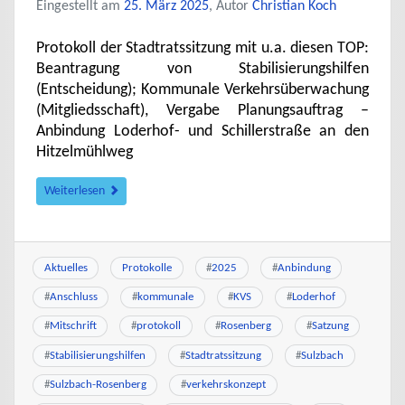
Eingestellt am
25. März 2025
, Autor
Christian Koch
Protokoll der Stadtratssitzung mit u.a. diesen TOP:
Beantragung von Stabilisierungshilfen
(Entscheidung); Kommunale Verkehrsüberwachung
(Mitgliedsschaft), Vergabe Planungsauftrag –
Anbindung Loderhof- und Schillerstraße an den
Hitzelmühlweg
Weiterlesen
Aktuelles
Protokolle
#
2025
#
Anbindung
#
Anschluss
#
kommunale
#
KVS
#
Loderhof
#
Mitschrift
#
protokoll
#
Rosenberg
#
Satzung
#
Stabilisierungshilfen
#
Stadtratssitzung
#
Sulzbach
#
Sulzbach-Rosenberg
#
verkehrskonzept