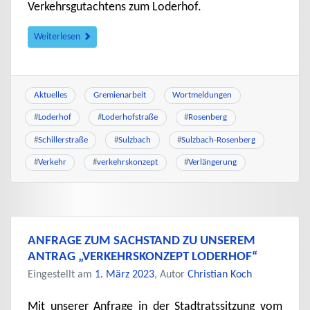
Verkehrsgutachtens zum Loderhof.
Weiterlesen
Aktuelles
Gremienarbeit
Wortmeldungen
#
Loderhof
#
Loderhofstraße
#
Rosenberg
#
Schillerstraße
#
Sulzbach
#
Sulzbach-Rosenberg
#
Verkehr
#
verkehrskonzept
#
Verlängerung
ANFRAGE ZUM SACHSTAND ZU UNSEREM
ANTRAG „VERKEHRSKONZEPT LODERHOF“
Eingestellt am
1. März 2023
, Autor
Christian Koch
Mit unserer Anfrage in der Stadtratssitzung vom