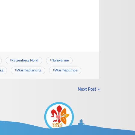
#
Katzenberg Nord
#
Nahwärme
rg
#
Wärmeplanung
#
Wärmepumpe
Next Post »