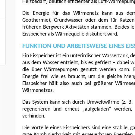
Heizbedarf) deutlich effizienter als Luft-Wärmepum
Die Energie für das Wärmenetz kann aus dem 
Geothermie), Grundwasser oder dem für Katzenb
früheren Bergwerk-Aktivitäten stammen. Beides leid
Eisspeicher als Wärmequelle diskutiert wird.
FUNKTION UND ARBEITSWEISE EINES EIS
Ein Eisspeicher ist ein unterirdischer Wassertank, 
aus dem Wasser entzieht, bis es gefriert – dabei wi
die über Wärmepumpen genutzt werden kann: Be
Energie frei wie es braucht, um die gleiche Me
Eisspeicher hält also auch bei größerer Wärmee
Wärmenetzes.
Das System kann sich durch Umweltwärme (z. B. E
regenerieren und erneut „aufgeladen“ werden, 
verhinden.
Die Vorteile eines Eisspeichers sind eine stabile, 
gute Kombinierbarkeit mit erneuerbaren Energien