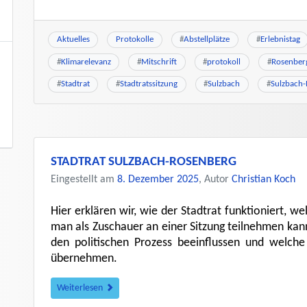
Aktuelles
Protokolle
#
Abstellplätze
#
Erlebnistag
#
Klimarelevanz
#
Mitschrift
#
protokoll
#
Rosenber
#
Stadtrat
#
Stadtratssitzung
#
Sulzbach
#
Sulzbach
STADTRAT SULZBACH-ROSENBERG
Eingestellt am
8. Dezember 2025
, Autor
Christian Koch
Hier erklären wir, wie der Stadtrat funktioniert, we
man als Zuschauer an einer Sitzung teilnehmen kan
den politischen Prozess beeinflussen und welch
übernehmen.
Weiterlesen