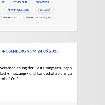
zung
#
Mitschrift
#
protokoll
#
Stellplatzsatzung
#
Sulzbach
#
Windkraft
#
Windkraftanlagen
CH-ROSENBERG VOM 24.06.2025
: Verabschiedung der Gestaltungssatzungen
Flächennutzungs- und Landschaftsplans zu
Prohof Ost“