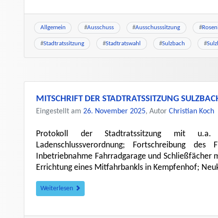
Allgemein
#
Ausschuss
#
Ausschusssitzung
#
Rosen
#
Stadtratssitzung
#
Stadtratswahl
#
Sulzbach
#
Sul
MITSCHRIFT DER STADTRATSSITZUNG SULZBA
Eingestellt am
26. November 2025
, Autor
Christian Koch
Protokoll der Stadtratssitzung mit u.a.
Ladenschlussverordnung; Fortschreibung des F
Inbetriebnahme Fahrradgarage und Schließfächer m
Errichtung eines Mitfahrbankls in Kempfenhof; Neu
Weiterlesen