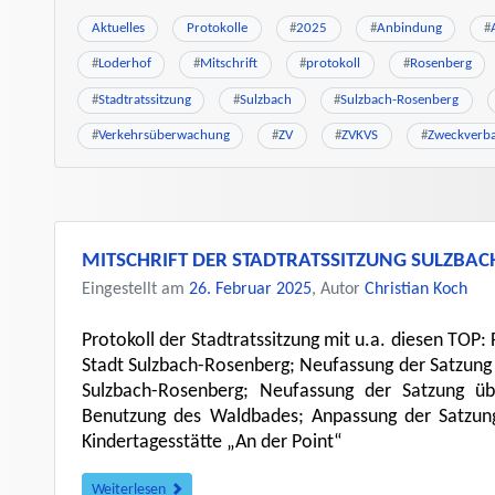
Aktuelles
Protokolle
#
2025
#
Anbindung
#
#
Loderhof
#
Mitschrift
#
protokoll
#
Rosenberg
#
Stadtratssitzung
#
Sulzbach
#
Sulzbach-Rosenberg
#
Verkehrsüberwachung
#
ZV
#
ZVKVS
#
Zweckverb
MITSCHRIFT DER STADTRATSSITZUNG SULZBA
Eingestellt am
26. Februar 2025
, Autor
Christian Koch
Protokoll der Stadtratssitzung mit u.a. diesen TOP
Stadt Sulzbach-Rosenberg; Neufassung der Satzung
Sulzbach-Rosenberg; Neufassung der Satzung ü
Benutzung des Waldbades; Anpassung der Satzun
Kindertagesstätte „An der Point“
Weiterlesen