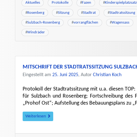
Aktuelles
Protokolle
#
Fazen
#
Kinderspielplatzsat
#
Rosenberg
#
Sitzung
#
Stadtrat
#
Stadtratssitzung
#
Sulzbach-Rosenberg
#
vorrangflächen
#
Wagensass
#
Windräder
MITSCHRIFT DER STADTRATSSITZUNG SULZBA
Eingestellt am
25. Juni 2025
, Autor
Christian Koch
Protokoll der Stadtratssitzung mit u.a. diesen TOP
für Sulzbach und Rosenberg; Fortschreibung des 
„Prohof Ost“; Aufstellung des Bebauungsplans zu „
Weiterlesen