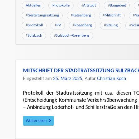
Aktuelles
Protokolle
#
Altstadt
#
Baugebiet
#
Gestaltungssatzung
#
Katzenberg
#
Mitschrift
#
Na
#
protokoll
#
PV
#
Rosenberg
#
Sitzung
#
Sola
#
Sulzbach
#
Sulzbach-Rosenberg
MITSCHRIFT DER STADTRATSSITZUNG SULZBA
Eingestellt am
25. März 2025
, Autor
Christian Koch
Protokoll der Stadtratssitzung mit u.a. diesen T
(Entscheidung); Kommunale Verkehrsüberwachung (M
– Anbindung Loderhof- und Schillerstraße an den H
Weiterlesen