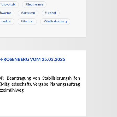
#
fotovoltaik
#
Geothermie
hwärme
#
Ortskern
#
Prohof
rmodule
#
Stadtrat
#
Stadtratssitzung
CH-ROSENBERG VOM 25.03.2025
OP: Beantragung von Stabilisierungshilfen
itgliedsschaft), Vergabe Planungsauftrag
itzelmühlweg