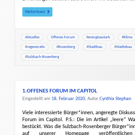
Weiterlesen
Aktuelles
Offenes Forum
#
energieautark
#
Klima
#
regenerativ
#
Rosenberg
#
Stadtbau
#
Städtebau
#
Sulzbach-Rosenberg
1.OFFENES FORUM IM CAPITOL
Eingestellt am
18. Februar 2020
, Autor
Cynthia Stephan
Viele interessierte Bürger*innen, angeregte Diskus
Forum im Capitol. P.S.: Die im Artikel „leere“ 
bestückt. Was die Sulzbach-Rosenberger Bürger*i
auf unserer Homepage veröffentlic