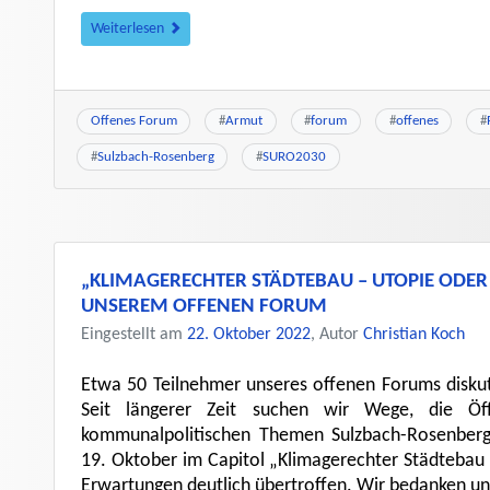
Weiterlesen
Offenes Forum
#
Armut
#
forum
#
offenes
#
#
Sulzbach-Rosenberg
#
SURO2030
„KLIMAGERECHTER STÄDTEBAU – UTOPIE ODE
UNSEREM OFFENEN FORUM
Eingestellt am
22. Oktober 2022
, Autor
Christian Koch
Etwa 50 Teilnehmer unseres offenen Forums diskuti
Seit längerer Zeit suchen wir Wege, die Öffe
kommunalpolitischen Themen Sulzbach-Rosenberg
19. Oktober im Capitol „Klimagerechter Städtebau
Erwartungen deutlich übertroffen. Wir bedanken uns