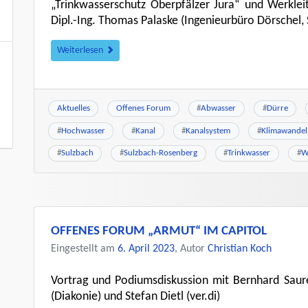
„Trinkwasserschutz Oberpfälzer Jura“ und Werkle
Dipl.-Ing. Thomas Palaske (Ingenieurbüro Dörschel,
Weiterlesen
Aktuelles
Offenes Forum
#
Abwasser
#
Dürre
#
Hochwasser
#
Kanal
#
Kanalsystem
#
Klimawandel
#
Sulzbach
#
Sulzbach-Rosenberg
#
Trinkwasser
#
W
OFFENES FORUM „ARMUT“ IM CAPITOL
Eingestellt am
6. April 2023
, Autor
Christian Koch
Vortrag und Podiumsdiskussion mit Bernhard Saur
(Diakonie) und Stefan Dietl (ver.di)