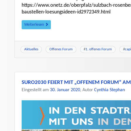
https://www.onetz.de/oberpfalz/sulzbach-rosenber
baustellen-loesungsideen-id2972349.html
Weiterlesen
Aktuelles
Offenes Forum
#
1. offenes Forum
#
capi
SURO2030 FEIERT MIT „OFFENEM FORUM“ AM 
Eingestellt am
30. Januar 2020
, Autor
Cynthia Stephan