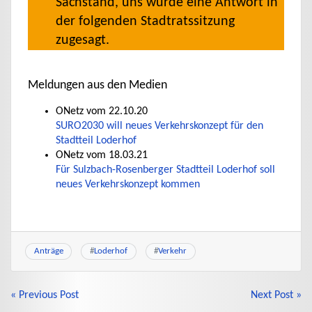
Sachstand, uns wurde eine Antwort in
der folgenden Stadtratssitzung
zugesagt.
Meldungen aus den Medien
ONetz vom 22.10.20
SURO2030 will neues Verkehrskonzept für den
Stadtteil Loderhof
ONetz vom 18.03.21
Für Sulzbach-Rosenberger Stadtteil Loderhof soll
neues Verkehrskonzept kommen
Anträge
#
Loderhof
#
Verkehr
BEITRAGSNAVIGATION
« Previous Post
Next Post »