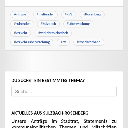
Anträge
#
fließender
#
KVS
#
Rosenberg
#
ruhender
#
Sulzbach
#
Überwachung
#
Verkehr
#
Verkehrssicherheit
#
Verkehrsüberwachung
#
ZV
#
Zweckverband
DU SUCHST EIN BESTIMMTES THEMA?
AKTUELLES AUS SULZBACH-ROSENBERG
Unsere Anträge im Stadtrat, Statements zu
kommunalpolitischen Themen und Mitschriften