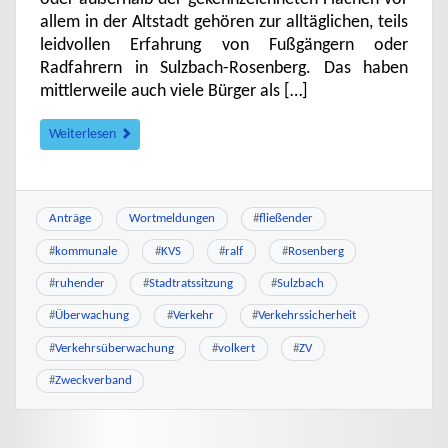
allem in der Altstadt gehören zur alltäglichen, teils
leidvollen Erfahrung von Fußgängern oder
Radfahrern in Sulzbach-Rosenberg. Das haben
mittlerweile auch viele Bürger als […]
Weiterlesen
Anträge
Wortmeldungen
#
fließender
#
kommunale
#
KVS
#
ralf
#
Rosenberg
#
ruhender
#
Stadtratssitzung
#
Sulzbach
#
Überwachung
#
Verkehr
#
Verkehrssicherheit
#
Verkehrsüberwachung
#
volkert
#
ZV
#
Zweckverband