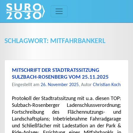
Skip
to
content
SCHLAGWORT:
MITFAHRBANKERL
MITSCHRIFT DER STADTRATSSITZUNG
SULZBACH-ROSENBERG VOM 25.11.2025
Eingestellt am
26. November 2025
, Autor
Christian Koch
Protokoll der Stadtratssitzung mit u.a. diesen TOP:
Sulzbach-Rosenberger Ladenschlussverordnung;
Fortschreibung des Flächennutzungs- und
Landschaftsplans; Inbetriebnahme Fahrradgarage
und Schließfächer mit Ladestation an der Park &
Ride-Anlage; Errichtung eines Mitfahrbankls in