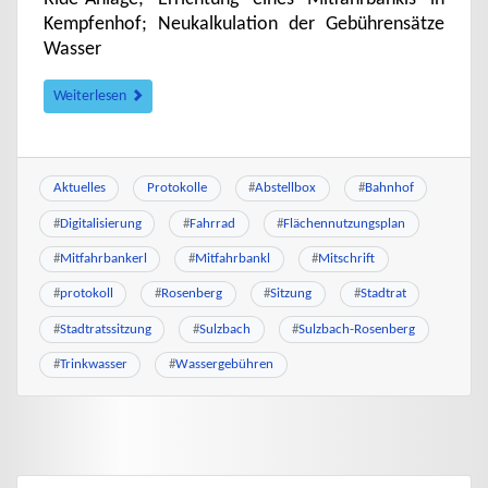
Kempfenhof; Neukalkulation der Gebührensätze
Wasser
Weiterlesen
Aktuelles
Protokolle
#
Abstellbox
#
Bahnhof
#
Digitalisierung
#
Fahrrad
#
Flächennutzungsplan
#
Mitfahrbankerl
#
Mitfahrbankl
#
Mitschrift
#
protokoll
#
Rosenberg
#
Sitzung
#
Stadtrat
#
Stadtratssitzung
#
Sulzbach
#
Sulzbach-Rosenberg
#
Trinkwasser
#
Wassergebühren