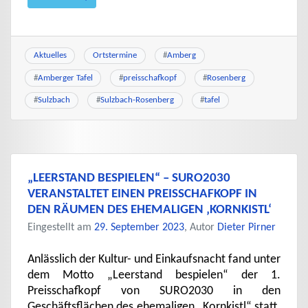
Aktuelles
Ortstermine
#
Amberg
#
Amberger Tafel
#
preisschafkopf
#
Rosenberg
#
Sulzbach
#
Sulzbach-Rosenberg
#
tafel
„LEERSTAND BESPIELEN“ – SURO2030
VERANSTALTET EINEN PREISSCHAFKOPF IN
DEN RÄUMEN DES EHEMALIGEN ‚KORNKISTL‘
Eingestellt am
29. September 2023
, Autor
Dieter Pirner
Anlässlich der Kultur- und Einkaufsnacht fand unter
dem Motto „Leerstand bespielen“ der 1.
Preisschafkopf von SURO2030 in den
Geschäftsflächen des ehemaligen „Kornkistl“ statt.