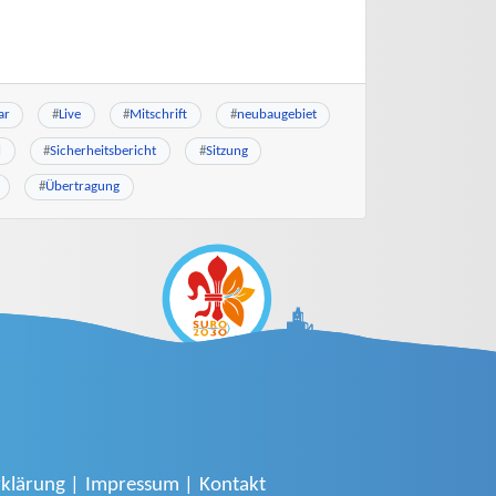
ar
#
Live
#
Mitschrift
#
neubaugebiet
l
#
Sicherheitsbericht
#
Sitzung
#
Übertragung
klärung
Impressum
Kontakt