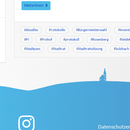
Weiterlesen
Aktuelles
Protokolle
#
Bürgermeisterwahl
#
Invent
#
PI
#
Prohof
#
protokoll
#
Rosenberg
#
Seide
#
Stadtpass
#
Stadtrat
#
Stadtratssitzung
#
Sulzbach
Datenschutzer