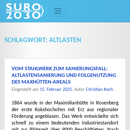
Skip
to
content
SCHLAGWORT:
ALTLASTEN
VOM STAHLWERK ZUM SANIERUNGSFALL:
ALTLASTENSANIERUNG UND FOLGENUTZUNG
DES MAXHÜTTEN-AREALS
Eingestellt am
15. Februar 2025
, Autor
Christian Koch
1864 wurde in der Maximilianhütte in Rosenberg
der erste Kokshochofen mit Erz aus regionaler
Förderung angeblasen. Das Werk entwickelte sich
schnell zu einem bedeutenden Industriestandort
mit zur Blütezeit über 9000 Beschäftigten. Nach