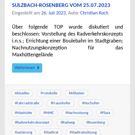
SULZBACH-ROSENBERG VOM 25.07.2023
Eingestellt am
26. Juli 2023
, Autor
Christian Koch
Über folgende TOP wurde diskutiert und
beschlossen: Vorstellung des Radverkehrskonzepts
i.n.s.; Errichtung einer Boulebahn im Stadtgraben;
Nachnutzungskonzeption für das
Maxhüttengelände
Weiterlesen
Aktuelles
Protokolle
#
Altlasten
#
Fahrradstraße
#
Fraunhofer
#
Hochofen
#
Maxhütte
#
MHIC
#
Nachnutzung
#
Plaza
#
Radverkehrskonzept
#
Radweg
#
Rosenberg
#
sanierung
#
Stadtrat
#
Stadtratssitzung