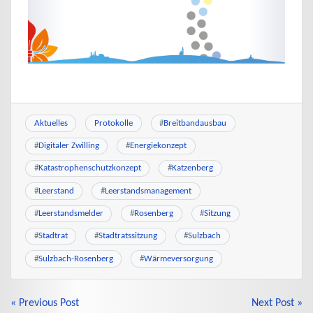
Aktuelles
Protokolle
#
Breitbandausbau
#
Digitaler Zwilling
#
Energiekonzept
#
Katastrophenschutzkonzept
#
Katzenberg
#
Leerstand
#
Leerstandsmanagement
#
Leerstandsmelder
#
Rosenberg
#
Sitzung
#
Stadtrat
#
Stadtratssitzung
#
Sulzbach
#
Sulzbach-Rosenberg
#
Wärmeversorgung
BEITRAGSNAVIGATION
« Previous Post
Next Post »