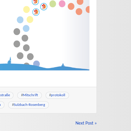
straße
#
Mitschrift
#
protokoll
h
#
Sulzbach-Rosenberg
Next Post »