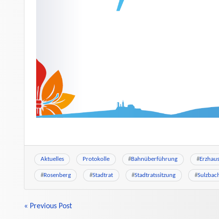
Aktuelles
Protokolle
#
Bahnüberführung
#
Erzhaus
#
Rosenberg
#
Stadtrat
#
Stadtratssitzung
#
Sulzbac
BEITRAGSNAVIGATION
« Previous Post