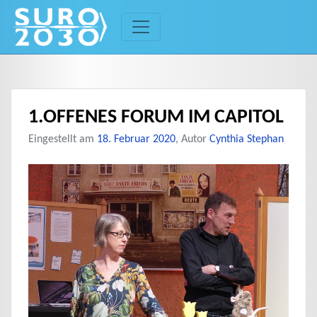
Skip
to
content
1.OFFENES FORUM IM CAPITOL
Eingestellt am
18. Februar 2020
, Autor
Cynthia Stephan