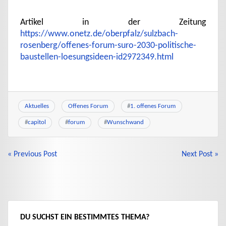
Artikel in der Zeitung
https://www.onetz.de/oberpfalz/sulzbach-
rosenberg/offenes-forum-suro-2030-politische-
baustellen-loesungsideen-id2972349.html
Aktuelles
Offenes Forum
#
1. offenes Forum
#
capitol
#
forum
#
Wunschwand
BEITRAGSNAVIGATION
« Previous Post
Next Post »
DU SUCHST EIN BESTIMMTES THEMA?