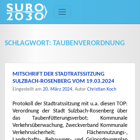
Skip
to
content
SCHLAGWORT:
TAUBENVERORDNUNG
MITSCHRIFT DER STADTRATSSITZUNG
SULZBACH-ROSENBERG VOM 19.03.2024
Eingestellt am
20. März 2024
, Autor
Christian Koch
Protokoll der Stadtratssitzung mit u.a. diesen TOP:
Verordnung der Stadt Sulzbach-Rosenberg über
das Taubenfütterungsverbot; Kommunale
Verkehrsüberwachung, Zweckverband Kommunale
Verkehrssicherheit; Flächennutzungs-,
Landschafts-, Bebauungs- und Grünordnungsplan