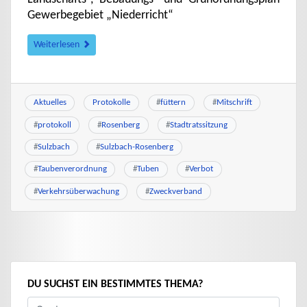
Gewerbegebiet „Niederricht“
Weiterlesen
Aktuelles
Protokolle
#
füttern
#
Mitschrift
#
protokoll
#
Rosenberg
#
Stadtratssitzung
#
Sulzbach
#
Sulzbach-Rosenberg
#
Taubenverordnung
#
Tuben
#
Verbot
#
Verkehrsüberwachung
#
Zweckverband
DU SUCHST EIN BESTIMMTES THEMA?