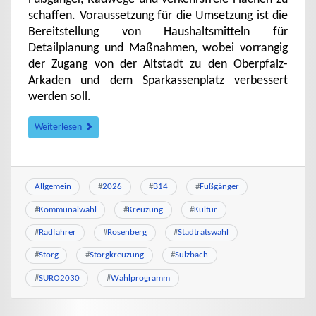
schaffen. Voraussetzung für die Umsetzung ist die
Bereitstellung von Haushaltsmitteln für
Detailplanung und Maßnahmen, wobei vorrangig
der Zugang von der Altstadt zu den Oberpfalz-
Arkaden und dem Sparkassenplatz verbessert
werden soll.
Weiterlesen
Allgemein
#
2026
#
B14
#
Fußgänger
#
Kommunalwahl
#
Kreuzung
#
Kultur
#
Radfahrer
#
Rosenberg
#
Stadtratswahl
#
Storg
#
Storgkreuzung
#
Sulzbach
#
SURO2030
#
Wahlprogramm