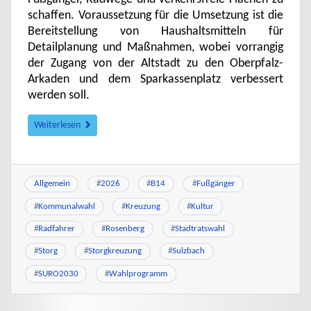
schaffen. Voraussetzung für die Umsetzung ist die
Bereitstellung von Haushaltsmitteln für
Detailplanung und Maßnahmen, wobei vorrangig
der Zugang von der Altstadt zu den Oberpfalz-
Arkaden und dem Sparkassenplatz verbessert
werden soll.
Weiterlesen
Allgemein
#
2026
#
B14
#
Fußgänger
#
Kommunalwahl
#
Kreuzung
#
Kultur
#
Radfahrer
#
Rosenberg
#
Stadtratswahl
#
Storg
#
Storgkreuzung
#
Sulzbach
#
SURO2030
#
Wahlprogramm