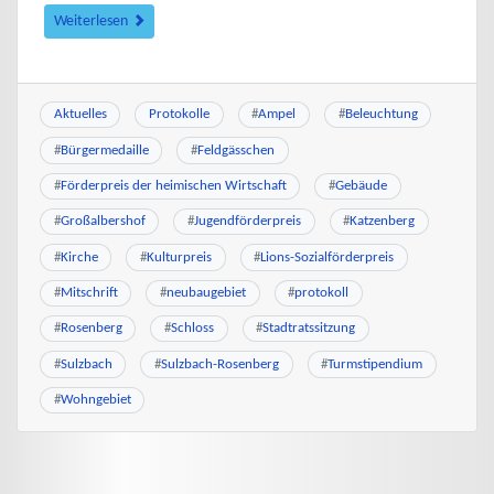
Weiterlesen
Aktuelles
Protokolle
#
Ampel
#
Beleuchtung
#
Bürgermedaille
#
Feldgässchen
#
Förderpreis der heimischen Wirtschaft
#
Gebäude
#
Großalbershof
#
Jugendförderpreis
#
Katzenberg
#
Kirche
#
Kulturpreis
#
Lions-Sozialförderpreis
#
Mitschrift
#
neubaugebiet
#
protokoll
#
Rosenberg
#
Schloss
#
Stadtratssitzung
#
Sulzbach
#
Sulzbach-Rosenberg
#
Turmstipendium
#
Wohngebiet