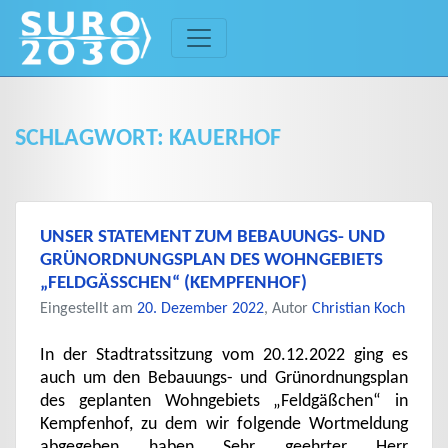
Skip
to
content
SCHLAGWORT:
KAUERHOF
UNSER STATEMENT ZUM BEBAUUNGS- UND
GRÜNORDNUNGSPLAN DES WOHNGEBIETS
„FELDGÄSSCHEN“ (KEMPFENHOF)
Eingestellt am
20. Dezember 2022
, Autor
Christian Koch
In der Stadtratssitzung vom 20.12.2022 ging es
auch um den Bebauungs- und Grünordnungsplan
des geplanten Wohngebiets „Feldgäßchen“ in
Kempfenhof, zu dem wir folgende Wortmeldung
abgegeben haben Sehr geehrter Herr