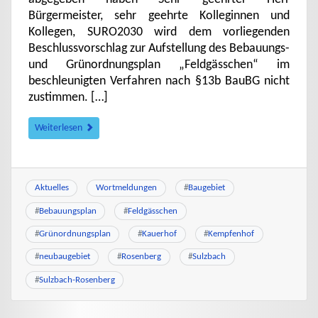
Bürgermeister, sehr geehrte Kolleginnen und
Kollegen, SURO2030 wird dem vorliegenden
Beschlussvorschlag zur Aufstellung des Bebauungs-
und Grünordnungsplan „Feldgässchen“ im
beschleunigten Verfahren nach §13b BauBG nicht
zustimmen. […]
Weiterlesen
Aktuelles
Wortmeldungen
#
Baugebiet
#
Bebauungsplan
#
Feldgässchen
#
Grünordnungsplan
#
Kauerhof
#
Kempfenhof
#
neubaugebiet
#
Rosenberg
#
Sulzbach
#
Sulzbach-Rosenberg