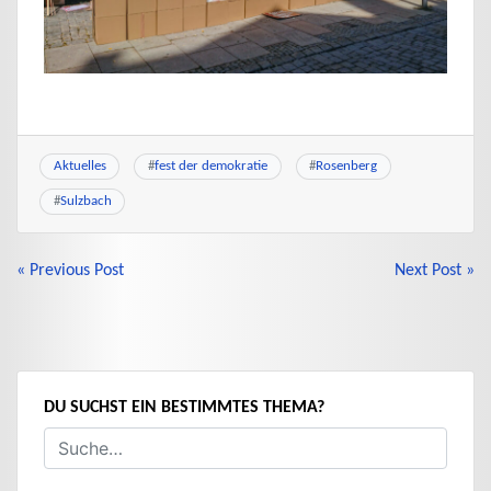
Aktuelles
#
fest der demokratie
#
Rosenberg
#
Sulzbach
BEITRAGSNAVIGATION
« Previous Post
Next Post »
DU SUCHST EIN BESTIMMTES THEMA?