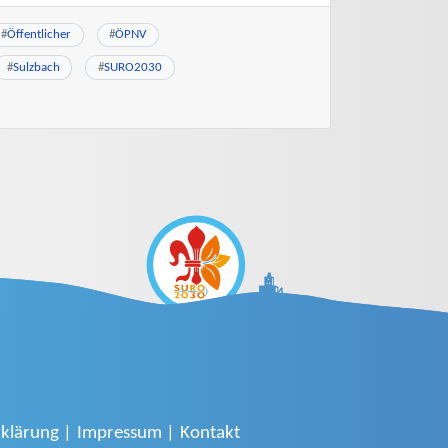
#
Öffentlicher
#
ÖPNV
#
Sulzbach
#
SURO2030
klärung
Impressum
Kontakt