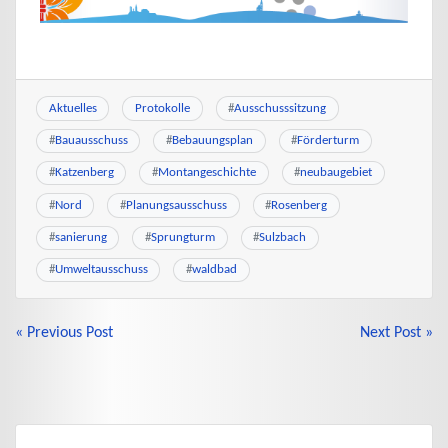
Aktuelles
Protokolle
#
Ausschusssitzung
#
Bauausschuss
#
Bebauungsplan
#
Förderturm
#
Katzenberg
#
Montangeschichte
#
neubaugebiet
#
Nord
#
Planungsausschuss
#
Rosenberg
#
sanierung
#
Sprungturm
#
Sulzbach
#
Umweltausschuss
#
waldbad
BEITRAGSNAVIGATION
« Previous Post
Next Post »