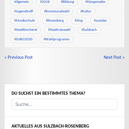
Allgemein
#
2026
#
Bildung
#
Hängematte
#
Jugendtreff
#
Kommunalwahl
#
Kultur
#
Musikschule
#
Rosenberg
#
Sing
#
sozialer
#
Stadtbücherei
#
Stadtratswahl
#
Sulzbach
#
SURO2030
#
Wahlprogramm
BEITRAGSNAVIGATION
« Previous Post
Next Post »
DU SUCHST EIN BESTIMMTES THEMA?
AKTUELLES AUS SULZBACH-ROSENBERG