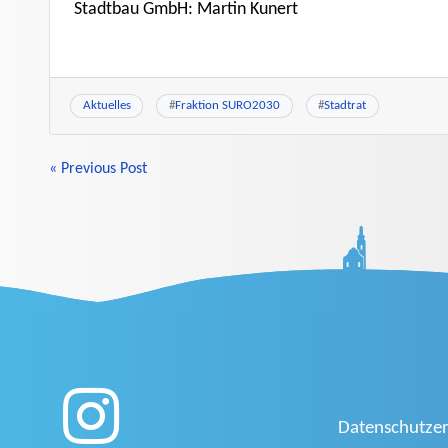
Stadtbau GmbH: Martin Kunert
Aktuelles
#
Fraktion SURO2030
#
Stadtrat
BEITRAGSNAVIGATION
« Previous Post
Datenschutzer