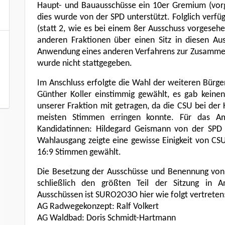
Haupt- und Bauausschüsse ein 10er Gremium (vorg
dies wurde von der SPD unterstützt. Folglich verfüg
(statt 2, wie es bei einem 8er Ausschuss vorgeseh
anderen Fraktionen über einen Sitz in diesen Au
Anwendung eines anderen Verfahrens zur Zusammens
wurde nicht stattgegeben.
Im Anschluss erfolgte die Wahl der weiteren Bürge
Günther Koller einstimmig gewählt, es gab kein
unserer Fraktion mit getragen, da die CSU bei de
meisten Stimmen erringen konnte. Für das A
Kandidatinnen: Hildegard Geismann von der SPD
Wahlausgang zeigte eine gewisse Einigkeit von C
16:9 Stimmen gewählt.
Die Besetzung der Ausschüsse und Benennung von
schließlich den größten Teil der Sitzung in A
Ausschüssen ist SURO2O3O hier wie folgt vertreten
AG Radwegekonzept: Ralf Volkert
AG Waldbad: Doris Schmidt-Hartmann